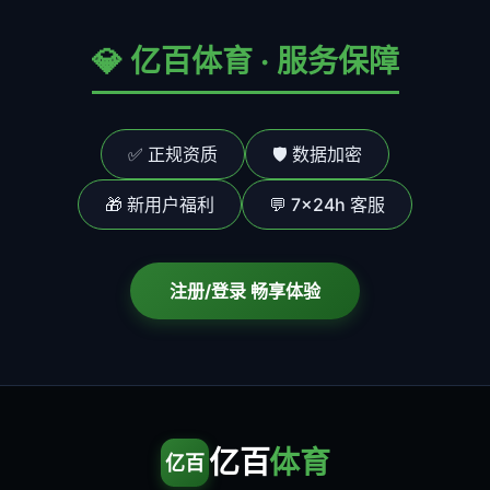
💎 亿百体育 · 服务保障
✅ 正规资质
🛡️ 数据加密
🎁 新用户福利
💬 7x24h 客服
注册/登录 畅享体验
亿百
体育
亿百