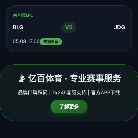
🎮 电竞LPL
BLG
VS
JDG
05.08 17:00
数据更新
📡 亿百体育 · 专业赛事服务
品牌口碑积累 | 7x24h客服支持 | 官方APP下载
了解更多