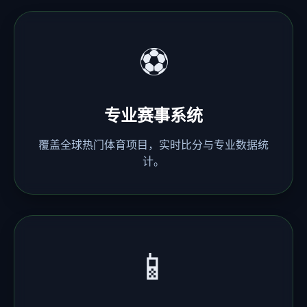
⚽
专业赛事系统
覆盖全球热门体育项目，实时比分与专业数据统
计。
📱